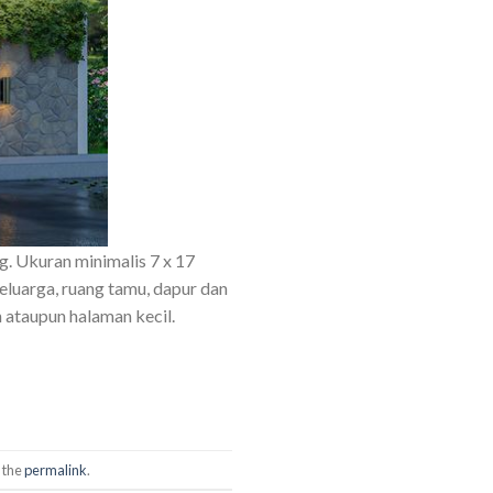
g. Ukuran minimalis 7 x 17
keluarga, ruang tamu, dapur dan
n ataupun halaman kecil.
 the
permalink
.