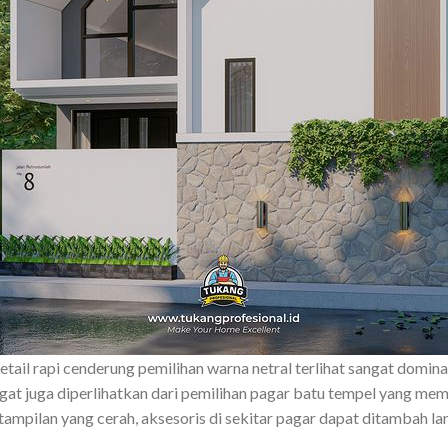
etail rapi cenderung pemilihan warna netral terlihat sangat domin
ngat juga diperlihatkan dari pemilihan pagar batu tempel yang me
mpilan yang cerah, aksesoris di sekitar pagar dapat ditambah l